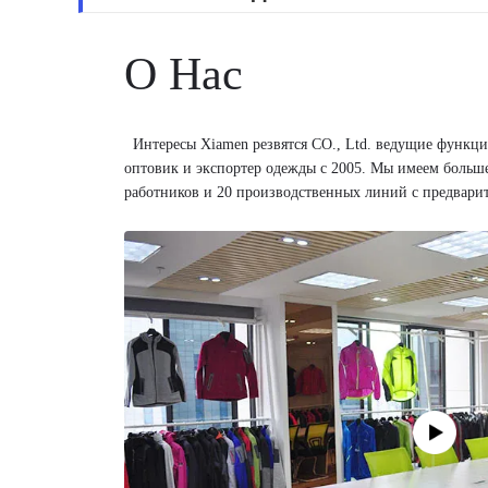
О Нас
Интересы Xiamen резвятся CO., Ltd. ведущие функци
оптовик и экспортер одежды с 2005. Мы имеем больш
работников и 20 производственных линий с предвар
чем 20 серий 500 видов функциональных одежд была 
как Феникс, Колумбия, северная сторона, 4F, Джек Wolfs