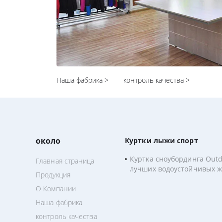
Наша фабрика >
контроль качества >
около
Куртки лыжи спорт
Куртка сноубординга Out
Главная страница
лучших водоустойчивых 
Продукция
куртки лыжи с мехом
О Компании
Наша фабрика
контроль качества