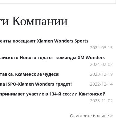
ти Компании
енты посещают Xiamen Wonders Sports
2024-03-15
тайского Нового года от команды XM Wonders
2024-02-02
авка, Ксяменские чудеса!
2023-12-19
а ISPO-Xiamen Wonders грядет!
2022-12-14
принимает участие в 134-й сессии Кантонской
2023-11-02
Осмотрите больше >