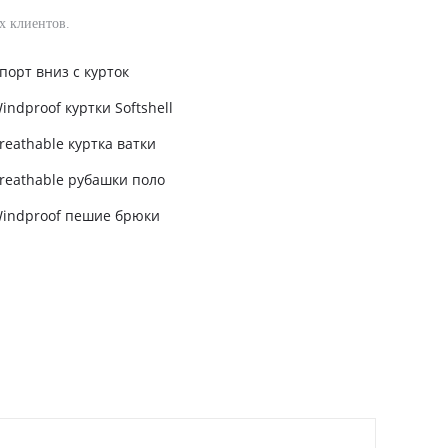
х клиентов.
порт вниз с курток
indproof куртки Softshell
reathable куртка ватки
reathable рубашки поло
indproof пешие брюки