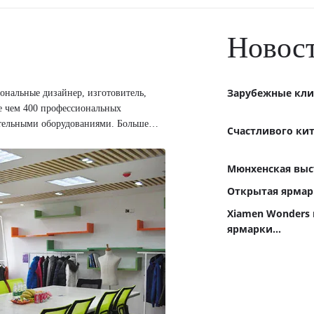
Новос
Зарубежные кли
ональные дизайнер, изготовитель,
е чем 400 профессиональных
ительными оборудованиями. Больше
Счастливого ки
изготовлена ко всемирным клиентам,
kin, Descente, Sitk...
Мюнхенская выст
Открытая ярмарк
Xiamen Wonders 
ярмарки...