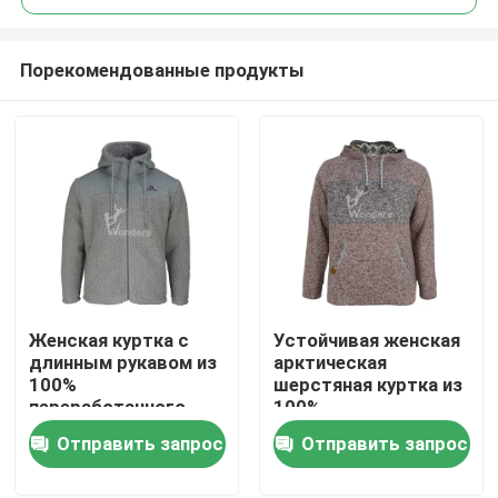
Порекомендованные продукты
Женская куртка с
Устойчивая женская
Дом
длинным рукавом из
арктическая
100%
шерстяная куртка из
переработанного
100%
Продукты
арктического
переработанного
Отправить запрос
Отправить запрос
шерсти для занятий
материала для
на свежем воздухе
повседневной
О нас
одежды