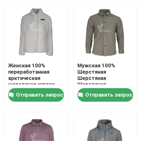
Путешествие фабрики
Проверка качества
Свяжитесь мы
Женская 100%
Мужская 100%
переработанная
Шерстяная
Спросите цитату
арктическая
Шерстяная
шерстяная куртка
Шерстяная
ветроустойчивая
Шерстяная
Отправить запрос
Отправить запрос
Шерстяная
Куртки лыжи спорт
Шерстяная Шерсть
Спорт идут дождь куртки
Спорт вниз с курток