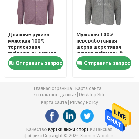
На открытом воздухе изолированные куртки
Длинные рукава
Мужская 100%
Куртки Parka скалозуба
мужская 100%
переработанная
териленовая
шерпа шерстяная
рубашка дышащая
куртка гибридный
Windproof куртки Softshell
на заказ
дизайн
Отправить запрос
Отправить запрос
Камуфлирование охотясь куртка
Главная страница
Карта сайта
Облегченный жилет скалозуба
контактные данные
Desktop Site
Карта сайта
Privacy Policy
Breathable куртка ватки
Качество
Куртки лыжи спорт
Китайская
Высокие гетры спорта талии
фабрика.Copyright © 2026 Xiamen Wonders