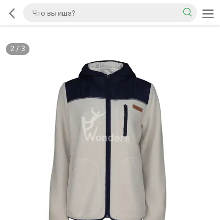
2
/
3