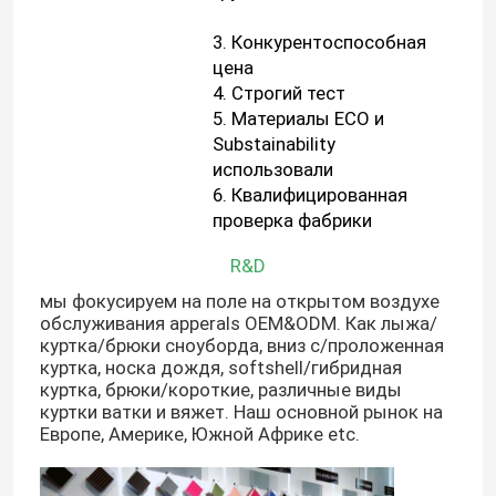
3. Конкурентоспособная
Путешествие фабрики
цена
4. Строгий тест
5. Материалы ECO и
Проверка качества
Substainability
использовали
6. Квалифицированная
Свяжитесь мы
проверка фабрики
R&D
Спросите цитату
мы фокусируем на поле на открытом воздухе
обслуживания apperals OEM&ODM. Как лыжа/
Куртки лыжи спорт
куртка/брюки сноуборда, вниз с/проложенная
куртка, носка дождя, softshell/гибридная
куртка, брюки/короткие, различные виды
куртки ватки и вяжет. Наш основной рынок на
Спорт идут дождь куртки
Европе, Америке, Южной Африке etc.
Спорт вниз с курток