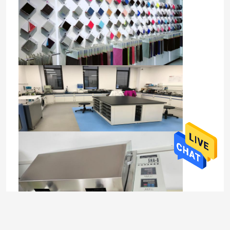
На открытом воздухе изолированные куртки
Куртки Parka скалозуба
Windproof куртки Softshell
Камуфлирование охотясь куртка
Облегченный жилет скалозуба
Breathable куртка ватки
Высокие гетры спорта талии