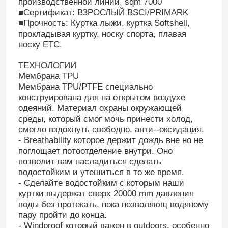
производственной линии, sqm 7000
■Сертификат: ВЗРОСЛЫЙ BSCI/PRIMARK
■Прочность: Куртка лыжи, куртка Softshell,
прокладывая куртку, носку спорта, плавая
носку ETC.
ТЕХНОЛОГИИ
Мембрана TPU
Мембрана TPU/PTFE специально
конструирована для на открытом воздухе
одеяний. Материал охраны окружающей
среды, который смог мочь принести холод,
смогло вздохнуть свободно, анти--оксидация.
- Breathability которое держит дождь вне но не
поглощает потоотделение внутри. Оно
позволит вам насладиться сделать
водостойким и утешиться в то же время.
- Сделайте водостойким с которым наши
куртки выдержат сверх 20000 mm давления
воды без протекать, пока позволяющ водяному
пару пройти до конца.
- Windproof который важен в outdoors, особенно