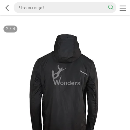
2
/
4