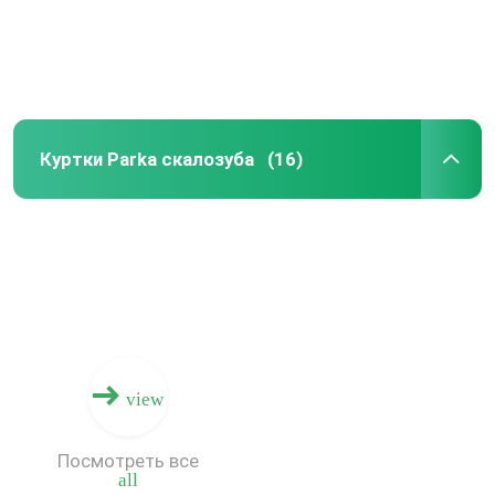
Путешествие фабрики
Проверка качества
Куртки Parka скалозуба
(16)
Свяжитесь мы
Спросите цитату
Куртки лыжи спорт
view
Спорт идут дождь куртки
Посмотреть все
all
Спорт вниз с курток