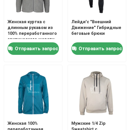
Женская куртка с
Лейди'с "Внешний
длинным рукавом из
Движение" Гибридные
100% переработанного
беговые брюки
арктического шерсти
для занятий на
Отправить запрос
Отправить запрос
свежем воздухе
Дом
Продукты
Женская 100%
Мужские 1/4 Zip
О нас
переработанная
Sweatshirt с