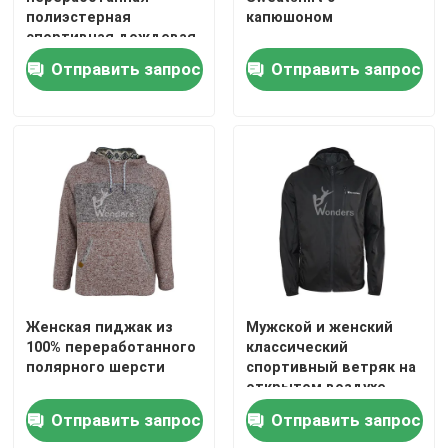
полиэстерная
капюшоном
спортивная дождевая
Путешествие фабрики
куртка
Отправить запрос
Отправить запрос
Проверка качества
Свяжитесь мы
Спросите цитату
Куртки лыжи спорт
Женская пиджак из
Мужской и женский
100% переработанного
классический
полярного шерсти
спортивный ветряк на
Спорт идут дождь куртки
открытом воздухе
Отправить запрос
Отправить запрос
Спорт вниз с курток