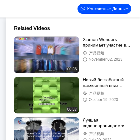
Контактные Данные
Related Videos
Xiamen Wonders
принимает участие в
134-й сессии
产品视频
Кантонской ярмарки
November 02, 2023
00:36
Новый беззаботный
наклеенный вниз
буферный пиджак
产品视频
October 19, 2023
00:37
Лучшая
водонепроницаемая
лыжная куртка для
产品视频
женщин на открытом