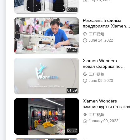
July 20, 2023
воздухе,
сноубордическая
00:51
куртка с мехом
Рекламный фильм
предприятия Xiamen
Wonders Sport Co., Ltd.
工厂视频
June 24, 2022
03:47
Xiamen Wonders —
новая фабрика по
производству верхней
工厂视频
одежды
June 09, 2023
01:59
Xiamen Wonders
зимние куртки на заказ
工厂视频
January 09, 2023
00:22