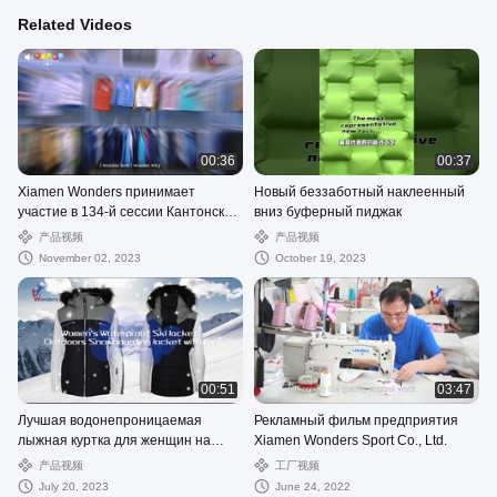
Related Videos
00:36
00:37
Xiamen Wonders принимает
Новый беззаботный наклеенный
участие в 134-й сессии Кантонской
вниз буферный пиджак
ярмарки
产品视频
产品视频
November 02, 2023
October 19, 2023
00:51
03:47
Лучшая водонепроницаемая
Рекламный фильм предприятия
лыжная куртка для женщин на
Xiamen Wonders Sport Co., Ltd.
открытом воздухе,
产品视频
工厂视频
сноубордическая куртка с мехом
July 20, 2023
June 24, 2022