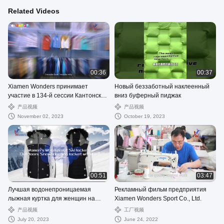
Related Videos
00:36
00:37
Xiamen Wonders принимает
Новый беззаботный наклеенный
участие в 134-й сессии Кантонской
вниз буферный пиджак
ярмарки
产品视频
产品视频
November 02, 2023
October 19, 2023
00:51
03:47
Лучшая водонепроницаемая
Рекламный фильм предприятия
лыжная куртка для женщин на
Xiamen Wonders Sport Co., Ltd.
открытом воздухе,
产品视频
工厂视频
сноубордическая куртка с мехом
July 20, 2023
June 24, 2022