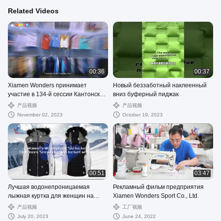
Related Videos
00:36
00:37
Xiamen Wonders принимает
Новый беззаботный наклеенный
участие в 134-й сессии Кантонской
вниз буферный пиджак
ярмарки
产品视频
产品视频
November 02, 2023
October 19, 2023
00:51
03:47
Лучшая водонепроницаемая
Рекламный фильм предприятия
лыжная куртка для женщин на
Xiamen Wonders Sport Co., Ltd.
открытом воздухе,
产品视频
工厂视频
сноубордическая куртка с мехом
July 20, 2023
June 24, 2022